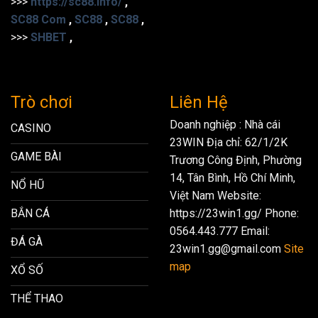
>>>
https://sc88.info/
,
SC88 Com
,
SC88
,
SC88
,
>>>
SHBET
,
Trò chơi
Liên Hệ
Doanh nghiệp : Nhà cái
CASINO
23WIN Địa chỉ: 62/1/2K
GAME BÀI
Trương Công Định, Phường
14, Tân Bình, Hồ Chí Minh,
NỔ HŨ
Việt Nam Website:
BẮN CÁ
https://23win1.gg/ Phone:
0564.443.777 Email:
ĐÁ GÀ
23win1.gg@gmail.com
Site
map
XỔ SỐ
THỂ THAO