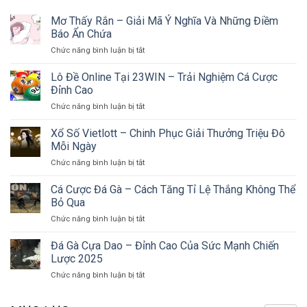
Mơ Thấy Rắn – Giải Mã Ý Nghĩa Và Những Điềm
Báo Ẩn Chứa
ở
Chức năng bình luận bị tắt
Mơ
Thấy
Lô Đề Online Tại 23WIN – Trải Nghiệm Cá Cược
Rắn
Đỉnh Cao
–
ở
Chức năng bình luận bị tắt
Giải
Lô
Mã
Đề
Xổ Số Vietlott – Chinh Phục Giải Thưởng Triệu Đô
Ý
Online
Nghĩa
Mỗi Ngày
Tại
Và
ở
Chức năng bình luận bị tắt
23WIN
Những
Xổ
–
Điềm
Số
Cá Cược Đá Gà – Cách Tăng Tỉ Lệ Thắng Không Thể
Trải
Báo
Vietlott
Nghiệm
Bỏ Qua
Ẩn
–
Cá
Chứa
ở
Chức năng bình luận bị tắt
Chinh
Cược
Cá
Phục
Đỉnh
Cược
Đá Gà Cựa Dao – Đỉnh Cao Của Sức Mạnh Chiến
Giải
Cao
Đá
Thưởng
Lược 2025
Gà
Triệu
ở
Chức năng bình luận bị tắt
–
Đô
Đá
Cách
Mỗi
Gà
Tăng
Ngày