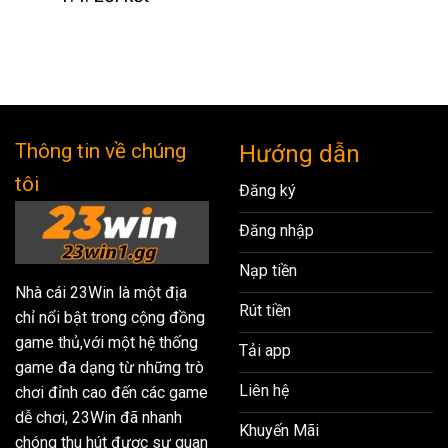
Thông tin về chúng
Hướng dẫn
tôi
Đăng ký
Đăng nhập
Nạp tiền
Nhà cái 23Win là một địa
Rút tiền
chỉ nổi bật trong cộng đồng
game thủ,với một hệ thống
Tải app
game đa dạng từ những trò
Liên hệ
chơi đỉnh cao đến các game
dễ chơi, 23Win đã nhanh
Khuyến Mãi
chóng thu hút được sự quan