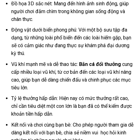
Đồ họa 3D sắc nét: Mang đến hình ảnh sinh động, giúp
người chơi đắm chìm trong không gian sống động và
chân thực.
Động vật dưới biển phong phú: Với một bộ sưu tập đa
dạng, từ những loài phổ biến đến các loài hiếm gặp, bạn
sẽ có cảm giác như đang thực sự khám phá đại dương
kỳ thú.
Vũ khí mạnh mẽ và dễ thao tác:
Bắn cá đổi thưởng
cung
cấp nhiều loại vũ khí, từ cơ bản đến các loại vũ khí nâng
cao, giúp bạn dễ dàng chiến đấu và chinh phục các mục
tiêu lớn.
Tỷ lệ thưởng hấp dẫn: Hiện nay có mức thưởng rất cao,
chỉ cần tiêu diệt một con lớn là bạn đã có thể kiếm được
khoản tiền hấp dẫn.
Kết nối và chơi cùng bạn bè: Cho phép người tham gia dễ
dàng kết nối với bạn bè, chia sẻ niềm vui học hỏi kinh