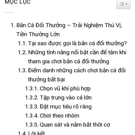
MỤC LỤC
Cựa
Tỉ
TOGG
Dao
Lệ
–
Thắng
Đỉnh
Không
Cao
Thể
Bắn Cá Đổi Thưởng – Trải Nghiệm Thú Vị,
Của
Bỏ
Sức
Qua
Tiền Thưởng Lớn
Mạnh
Tại sao được gọi là bắn cá đổi thưởng?
Chiến
Lược
Những tính năng nổi bật cần để tâm khi
2025
tham gia chơi bắn cá đổi thưởng
Điểm danh những cách chơi bắn cá đổi
thưởng bất bại
Chọn vũ khí phù hợp
Tập trung vào cá lớn
Đặt mục tiêu rõ ràng
Chơi theo nhóm
Quan sát và nắm bắt thời cơ
Lời kết