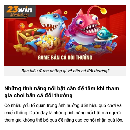
Bạn hiểu được những gì về bắn cá đổi thưởng?
Những tính năng nổi bật cần để tâm khi tham
gia chơi bắn cá đổi thưởng
Có nhiều yếu tố quan trọng ảnh hưởng đến hiệu quả chơi và
chiến thắng. Dưới đây là những tính năng nổi bật mà người
tham gia không thể bỏ qua để nâng cao cơ hội nhận quà lớn.