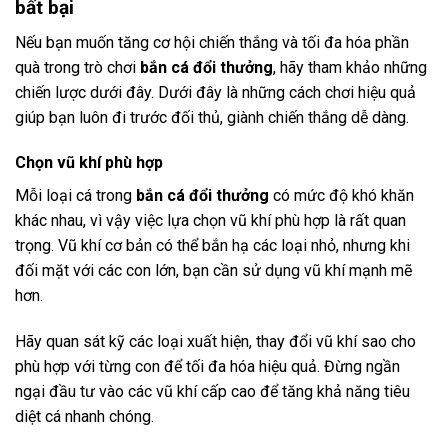
bất bại
Nếu bạn muốn tăng cơ hội chiến thắng và tối đa hóa phần
quà trong trò chơi
bắn cá đổi thưởng
, hãy tham khảo những
chiến lược dưới đây. Dưới đây là những cách chơi hiệu quả
giúp bạn luôn đi trước đối thủ, giành chiến thắng dễ dàng.
Chọn vũ khí phù hợp
Mỗi loại cá trong
bắn cá đổi thưởng
có mức độ khó khăn
khác nhau, vì vậy việc lựa chọn vũ khí phù hợp là rất quan
trọng. Vũ khí cơ bản có thể bắn hạ các loại nhỏ, nhưng khi
đối mặt với các con lớn, bạn cần sử dụng vũ khí mạnh mẽ
hơn.
Hãy quan sát kỹ các loại xuất hiện, thay đổi vũ khí sao cho
phù hợp với từng con để tối đa hóa hiệu quả. Đừng ngần
ngại đầu tư vào các vũ khí cấp cao để tăng khả năng tiêu
diệt cá nhanh chóng.