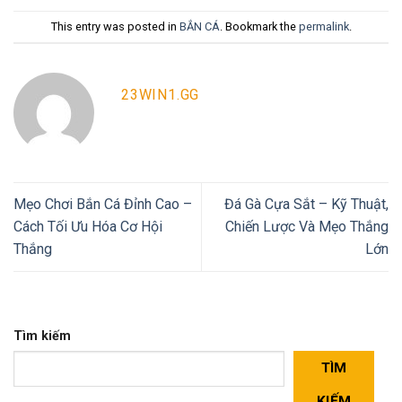
This entry was posted in
BẮN CÁ
. Bookmark the
permalink
.
23WIN1.GG
Mẹo Chơi Bắn Cá Đỉnh Cao –
Đá Gà Cựa Sắt – Kỹ Thuật,
Cách Tối Ưu Hóa Cơ Hội
Chiến Lược Và Mẹo Thắng
Thắng
Lớn
Tìm kiếm
TÌM
KIẾM