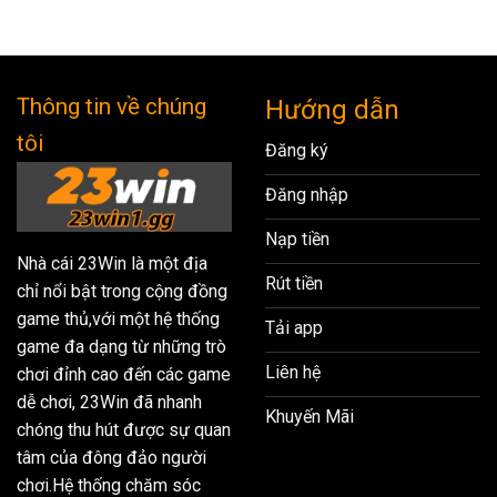
Thông tin về chúng
Hướng dẫn
tôi
Đăng ký
Đăng nhập
Nạp tiền
Nhà cái 23Win là một địa
Rút tiền
chỉ nổi bật trong cộng đồng
game thủ,với một hệ thống
Tải app
game đa dạng từ những trò
Liên hệ
chơi đỉnh cao đến các game
dễ chơi, 23Win đã nhanh
Khuyến Mãi
chóng thu hút được sự quan
tâm của đông đảo người
chơi.Hệ thống chăm sóc