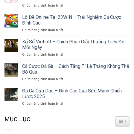
ở
Chức năng bình luận bị tắt
Mơ
Thấy
Lô Đề Online Tại 23WIN – Trải Nghiệm Cá Cược
Rắn
Đỉnh Cao
–
ở
Chức năng bình luận bị tắt
Giải
Lô
Mã
Đề
Xổ Số Vietlott – Chinh Phục Giải Thưởng Triệu Đô
Ý
Online
Nghĩa
Mỗi Ngày
Tại
Và
ở
Chức năng bình luận bị tắt
23WIN
Những
Xổ
–
Điềm
Số
Cá Cược Đá Gà – Cách Tăng Tỉ Lệ Thắng Không Thể
Trải
Báo
Vietlott
Nghiệm
Bỏ Qua
Ẩn
–
Cá
Chứa
ở
Chức năng bình luận bị tắt
Chinh
Cược
Cá
Phục
Đỉnh
Cược
Đá Gà Cựa Dao – Đỉnh Cao Của Sức Mạnh Chiến
Giải
Cao
Đá
Thưởng
Lược 2025
Gà
Triệu
ở
Chức năng bình luận bị tắt
–
Đô
Đá
Cách
Mỗi
Gà
Tăng
Ngày
MỤC LỤC
Cựa
Tỉ
TOGG
Dao
Lệ
–
Thắng
Đỉnh