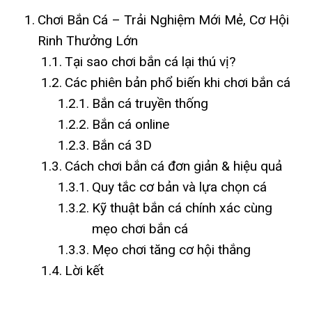
Không
Cao
Thể
Chơi Bắn Cá – Trải Nghiệm Mới Mẻ, Cơ Hội
Của
Bỏ
Sức
Qua
Rinh Thưởng Lớn
Mạnh
Tại sao chơi bắn cá lại thú vị?
Chiến
Lược
Các phiên bản phổ biến khi chơi bắn cá
2025
Bắn cá truyền thống
Bắn cá online
Bắn cá 3D
Cách chơi bắn cá đơn giản & hiệu quả
Quy tắc cơ bản và lựa chọn cá
Kỹ thuật bắn cá chính xác cùng
mẹo chơi bắn cá
Mẹo chơi tăng cơ hội thắng
Lời kết