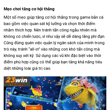
Mẹo chơi tăng cơ hội thắng
Một số mẹo giúp tăng cơ hội thắng trong game bắn cá
bao gồm việc quan sát kỹ lưỡng và chọn thời điểm
nhắm thích hợp. Nên tránh tấn công ngẫu nhiên mà
không có chiến lược, vì như vậy sẽ dễ dàng lãng phí đạn.
Cũng đừng quên việc quản lý ngân sách của mình trong
trò này, tránh “all-in” vào những con khó tấn công mà
không suy xét kỹ. Sử dụng các vũ khí đặc biệt vào thời
điểm phù hợp cũng có thể giúp bạn tăng khả năng tiêu
diệt những loài giá trị cao.