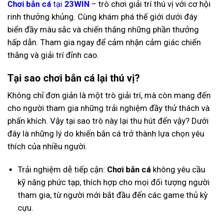
Chơi bắn cá
tại
23WIN
– trò chơi giải trí thú vị với cơ hội
rinh thưởng khủng. Cùng khám phá thế giới dưới đáy
biển đầy màu sắc và chiến thắng những phần thưởng
hấp dẫn. Tham gia ngay để cảm nhận cảm giác chiến
thắng và giải trí đỉnh cao.
Tại sao chơi bắn cá lại thú vị?
Không chỉ đơn giản là một trò giải trí, mà còn mang đến
cho người tham gia những trải nghiệm đầy thử thách và
phấn khích. Vậy tại sao trò này lại thu hút đến vậy? Dưới
đây là những lý do khiến bắn cá trở thành lựa chọn yêu
thích của nhiều người.
Trải nghiệm dễ tiếp cận:
Chơi bắn cá
không yêu cầu
kỹ năng phức tạp, thích hợp cho mọi đối tượng người
tham gia, từ người mới bắt đầu đến các game thủ kỳ
cựu.