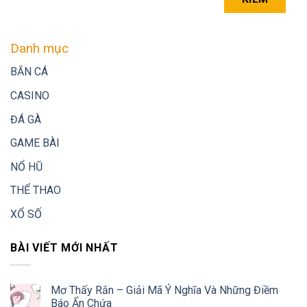
Danh mục
BẮN CÁ
CASINO
ĐÁ GÀ
GAME BÀI
NỔ HŨ
THỂ THAO
XỔ SỐ
BÀI VIẾT MỚI NHẤT
Mơ Thấy Rắn – Giải Mã Ý Nghĩa Và Những Điềm
Báo Ẩn Chứa