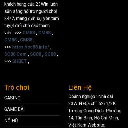
khách hàng của 23Win luôn
sẵn sàng hỗ trợ người chơi
24/7, mang đến sự yên tâm
tuyệt đối cho các thành
viên. >>>
CM88
,
CM88
,
CM88
,
CM88
,
>>>
https://sc88.info/
,
SC88 Com
,
SC88
,
SC88
,
>>>
SHBET
,
Trò chơi
Liên Hệ
Doanh nghiệp : Nhà cái
CASINO
23WIN Địa chỉ: 62/1/2K
GAME BÀI
Trương Công Định, Phường
14, Tân Bình, Hồ Chí Minh,
NỔ HŨ
Việt Nam Website: