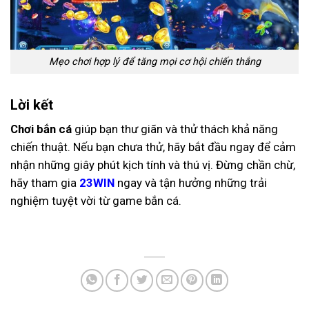
Mẹo chơi hợp lý để tăng mọi cơ hội chiến thắng
Lời kết
Chơi bắn cá
giúp bạn thư giãn và thử thách khả năng
chiến thuật. Nếu bạn chưa thử, hãy bắt đầu ngay để cảm
nhận những giây phút kịch tính và thú vị. Đừng chần chừ,
hãy tham gia
23WIN
ngay và tận hưởng những trải
nghiệm tuyệt vời từ game bắn cá.