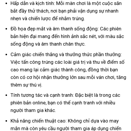
Hấp dẫn và kịch tính: Mỗi màn chơi là một cuộc săn
bắt đầy thử thách, nơi bạn phải vận dụng sự nhanh
nhẹn và chiến lược để nhắm trúng.
Đồ họa đẹp mắt và âm thanh sống động: Các phiên
bản hiện đại mang đến hình ảnh sắc nét, với màu sắc
sống động và âm thanh chân thực.
Cảm giác chiến thắng và thưởng thức phần thưởng:
Việc tấn công trúng các loài giá trị và thu về điểm số
cao mang lại cảm giác thành công, đồng thời bạn
còn có cơ hội nhận thưởng lớn sau mỗi ván chơi, tăng
thêm sự thú vị.
Tính tương tác và cạnh tranh: Đặc biệt là trong các
phiên bản online, bạn có thể cạnh tranh với nhiều
người tham gia khác.
Khả năng chiến thuật cao: Không chỉ dựa vào may
mắn mà còn yêu cầu người tham gia áp dụng chiến